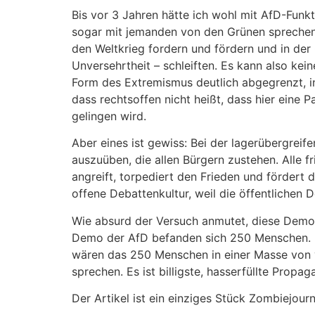
Bis vor 3 Jahren hätte ich wohl mit AfD-Funk
sogar mit jemanden von den Grünen sprechen, 
den Weltkrieg fordern und fördern und in de
Unversehrtheit – schleiften. Es kann also ke
Form des Extremismus deutlich abgegrenzt, i
dass rechtsoffen nicht heißt, dass hier eine 
gelingen wird.
Aber eines ist gewiss: Bei der lagerübergrei
auszuüben, die allen Bürgern zustehen. Alle 
angreift, torpediert den Frieden und fördert 
offene Debattenkultur, weil die öffentlichen
Wie absurd der Versuch anmutet, diese Demo a
Demo der AfD befanden sich 250 Menschen. N
wären das 250 Menschen in einer Masse von 
sprechen. Es ist billigste, hasserfüllte Propa
Der Artikel ist ein einziges Stück Zombiejour