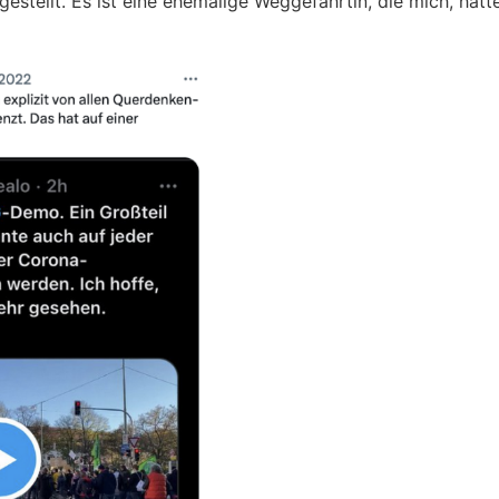
estellt. Es ist eine ehemalige Weggefährtin, die mich, hätt