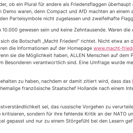
der, ob ein Plural für andere als Friedensflaggen überhaupt 
schen Demo waren, denn Compact und AfD machten an einem
en Parteisymbole nicht zugelassen und zweifelhafte Flag
ich 10.000 gewesen sein und keine Zehntausende. Waren die 
ich die Botschaft „Macht Frieden!“ richtet. Nicht etwa an 
toren die Informationen auf der Homepage
www.macht-fried
enn sie die Möglichkeit haben, ALLEN Menschen auf dem Pla
m Besonderen verantwortlich sind. Eine Umfrage wurde mei
gehalten zu haben, nachdem er damit zitiert wird, dass das
 ehemalige französische Staatschef Hollande nach einem In
stverständlichkeit sei, das russische Vorgehen zu verurteil
u kritisieren, sondern für ihre fehlende Kritik an der NATO 
el gepasst und nur zu einem Störgefühl bei den Lesern gefü