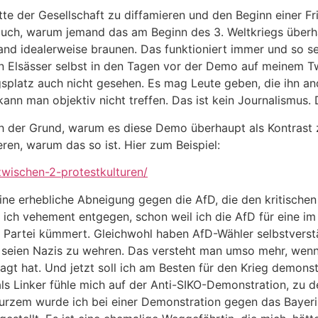
e der Gesellschaft zu diffamieren und den Beginn einer F
auch, warum jemand das am Beginn des 3. Weltkriegs überhau
nd idealerweise braunen. Das funktioniert immer und so se
en Elsässer selbst in den Tagen vor der Demo auf meinem T
platz auch nicht gesehen. Es mag Leute geben, die ihn and
kann man objektiv nicht treffen. Das ist kein Journalismus.
h der Grund, warum es diese Demo überhaupt als Kontrast z
ieren, warum das so ist. Hier zum Beispiel:
zwischen-2-protestkulturen/
ne erhebliche Abneigung gegen die AfD, die den kritischen
ch vehement entgegen, schon weil ich die AfD für eine im K
 Partei kümmert. Gleichwohl haben AfD-Wähler selbstverst
 seien Nazis zu wehren. Das versteht man umso mehr, wenn 
agt hat. Und jetzt soll ich am Besten für den Krieg demonst
ls Linker fühle mich auf der Anti-SIKO-Demonstration, zu d
 Kurzem wurde ich bei einer Demonstration gegen das Bayer