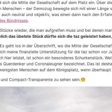
d sich die Mitte der Gesellschaft auf dem Platz ein. Über 
an Menschen – der Demozug bewegte sich mit einer Länge v
n auch neutral und objektiv, was einen dann nach den Erfah
des Bündnisses
.
 Stücke wieder, die man aufgreifen muss und bei denen ma
lich das übelste Stück dürfte sich die taz geleistet haben
Es geht los in der Überschrift, wo die Mitte der Gesellschaf
ich meine finanzielle Unterstützung für die taz schon vor Ja
h hier leistet, ist schon ein besonderes Schurkenstück. We
s Querdenker und Coronaleugner bezeichnet. Das ist deshal
e wenigsten Menschen auf dem Königsplatz, wenn überhaupt
n und Compact-Transparente zu sehen sein.🧐