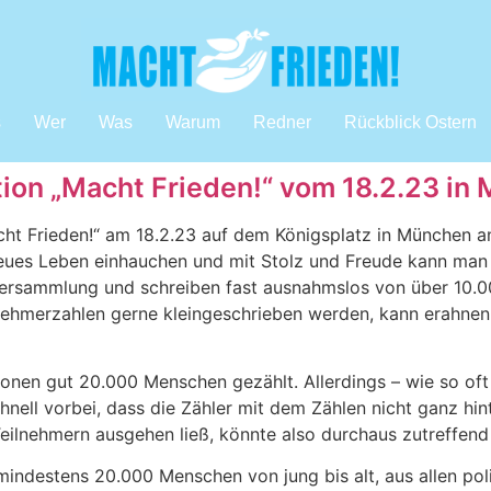
s
Wer
Was
Warum
Redner
Rückblick Ostern
ion „Macht Frieden!“ vom 18.2.23 in
t Frieden!“ am 18.2.23 auf dem Königsplatz in München an
neues Leben einhauchen und mit Stolz und Freude kann man w
Versammlung und schreiben fast ausnahmslos von über 10.00
nehmerzahlen gerne kleingeschrieben werden, kann erahnen,
ionen gut 20.000 Menschen gezählt. Allerdings – wie so of
chnell vorbei, dass die Zähler mit dem Zählen nicht ganz hi
eilnehmern ausgehen ließ, könnte also durchaus zutreffend
 mindestens 20.000 Menschen von jung bis alt, aus allen po