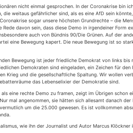
tionären nicht einmal gesprochen. In der Coronakrise bin i
die weitaus gefährlicher sind, als es eine AfD sein könnte
r Coronakrise sogar unsere höchsten Grundrechte – die Me
ine Rede davon sein, dass diese Demo in irgendeiner Form e
nsbesondere auch von Bündnis 90/Die Grünen. Auf der ander
Partei eine Bewegung kapert. Die neue Bewegung ist so stark
fenden Bewegung ist jeder friedliche Demokrat von links bis
friedlichen Demokraten sind eingeladen, ein Zeichen für de
den Krieg und die gesellschaftliche Spaltung. Wir wollen ve
 Debattenräume das Lebenselixier der Demokratie sind.
ls eine rechte Demo zu framen, zeigt im Übrigen schon ein 
ur mal angenommen, sie hätten sich allesamt danach der
vermutlich um die 25.000 gewesen. Es ist vollkommen absu
ganda.
nalismus, wie ihn der Journalist und Autor Marcus Klöckner